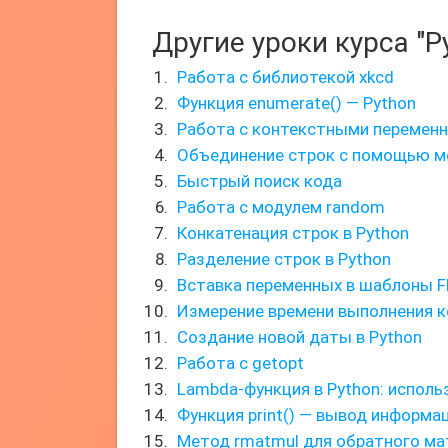
Другие уроки курса "P
Работа с библиотекой xkcd
Функция enumerate() — Python
Работа с контекстными перемен
Объединение строк с помощью ме
Быстрый поиск кода
Работа с модулем random
Конкатенация строк в Python
Разделение строк в Python
Вставка переменных в шаблоны F
Измерение времени выполнения к
Создание новой даты в Python
Работа с getopt
Lambda-функция в Python: использ
Функция print() — вывод информа
Метод rmatmul для обратного ма