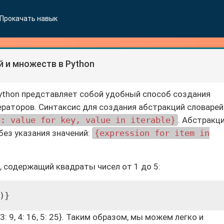
Прокачать навык
 и множеств в Python
ython представляет собой удобный способ создания
раторов. Синтаксис для создания абстракций словарей
y: value for key, value in iterable}
. Абстракц
без указания значений:
{expression for item in
, содержащий квадраты чисел от 1 до 5:
)}
 3: 9, 4: 16, 5: 25}. Таким образом, мы можем легко и