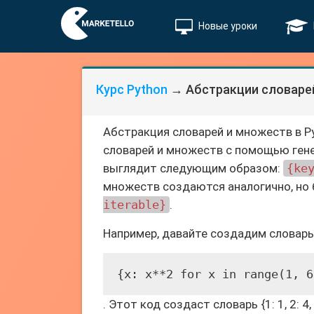
Новые уроки
Курс Python
→ Абстракции словарей
Абстракция словарей и множеств в P
словарей и множеств с помощью гене
выглядит следующим образом:
{ke
множеств создаются аналогично, но 
iterable}
.
Например, давайте создадим словарь
{x: x**2 for x in range(1, 6
. Этот код создаст словарь {1: 1, 2: 4,