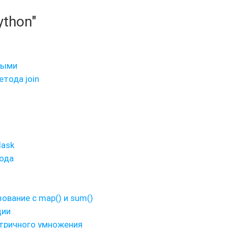
ython"
ными
тода join
lask
ода
ование с map() и sum()
ции
тричного умножения