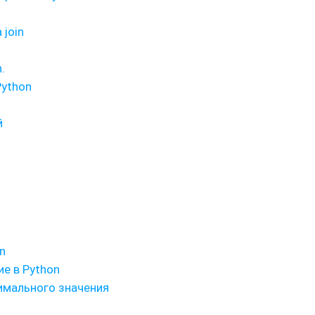
join
.
Python
й
n
е в Python
имального значения