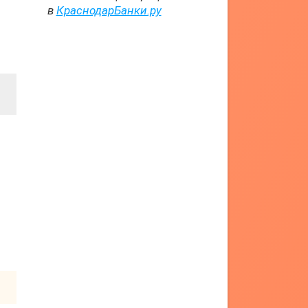
в
КраснодарБанки.ру