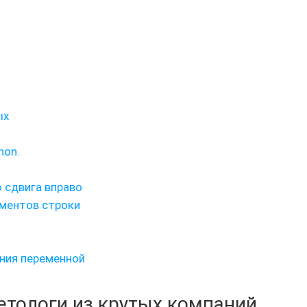
ых
hon.
о сдвига вправо
ементов строки
ния переменной
кетологи из крутых компаний