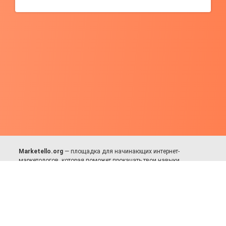
Marketello.org
— площадка для начинающих интернет-
маркетологов, которая поможет прокачать твои навыки.
Много практики, в меру теории. Уникальный подход к обучению.
Присоединяйся!
Для авторов и партнёров
Facebook:
https://fb.com/dmitriy.komarovskiy