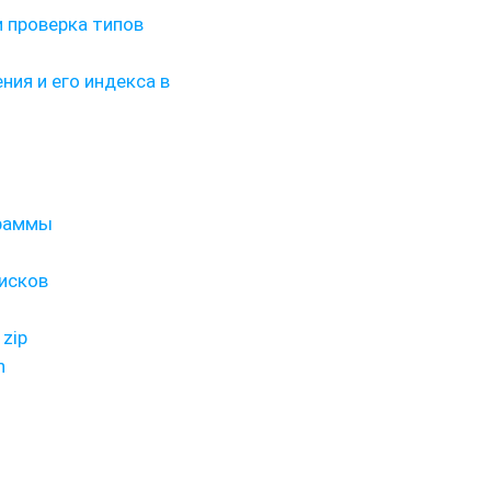
и проверка типов
ия и его индекса в
граммы
писков
zip
n