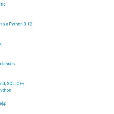
tic
а в Python 3.12
s
classes
end, SQL, C++
Python
ифр