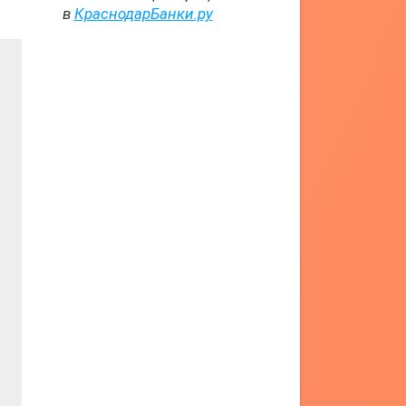
в
КраснодарБанки.ру