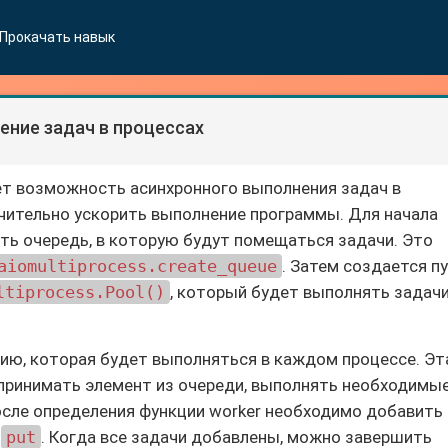
Прокачать навык
ние задач в процессах
ет возможность асинхронного выполнения задач в
чительно ускорить выполнение программы. Для начала
ь очередь, в которую будут помещаться задачи. Это
aiomultiprocess.create_queue
. Затем создается п
ltiprocess.Pool()
, который будет выполнять задач
ию, которая будет выполняться в каждом процессе. Эт
 принимать элемент из очереди, выполнять необходимы
осле определения функции worker необходимо добавить
а
put
. Когда все задачи добавлены, можно завершить