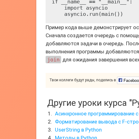
if __name__ == "__main__":

    import asyncio

Пример кода выше демонстрирует осн
Сначала создается очередь с помо
добавляются задачи в очередь. После
выполнения программы добавляются 
join
для ожидания завершения всех
Faceboo
Твои коллеги будут рады, поделись в
Другие уроки курса "P
Асинхронное программирование с 
Форматирование вывода с F-стр
UserString в Python
Методы в Python