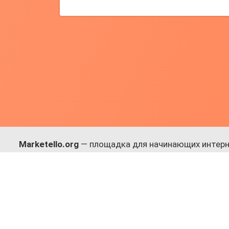
Marketello.org
— площадка для начинающих интерн
навыки.
Много практики, в меру теории. Уникальный подход
Присоединяйся!