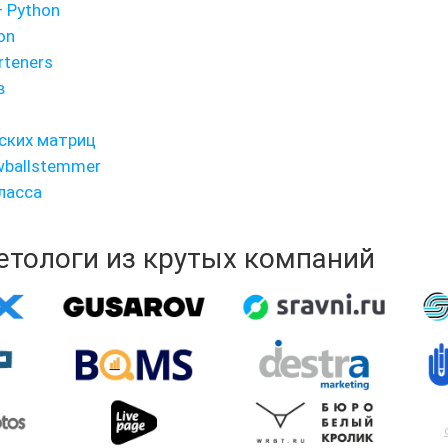
— Python
on
rteners
в
ских матриц
wballstemmer
ласса
кетологи из крутых компаний