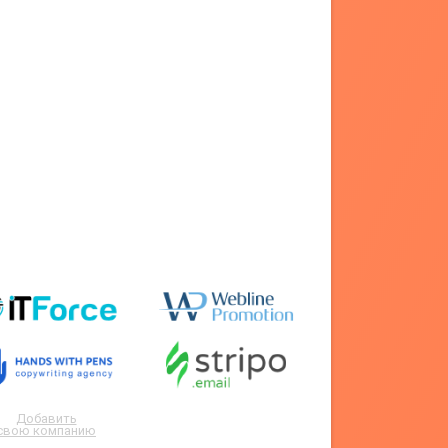
Добавить
свою компанию