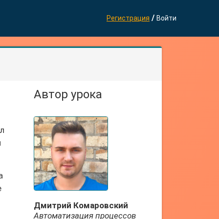
/
Регистрация
Войти
Автор урока
ул
и
а
е
Дмитрий Комаровский
Автоматизация процессов