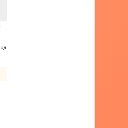
.
тод