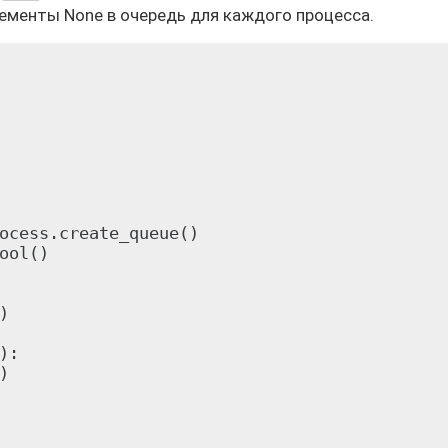
ементы None в очередь для каждого процесса.
ocess.create_queue()

ool()



:


