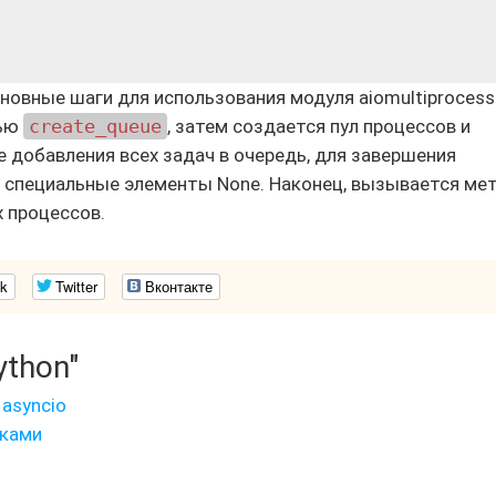
овные шаги для использования модуля aiomultiprocess
щью
create_queue
, затем создается пул процессов и
 добавления всех задач в очередь, для завершения
специальные элементы None. Наконец, вызывается ме
 процессов.
k
Twitter
Вконтакте
ython"
asyncio
оками