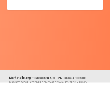
Marketello.org
— площадка для начинающих интернет-
маркетологов, которая поможет прокачать твои навыки.
Много практики, в меру теории. Уникальный подход к обучению.
Присоединяйся!
Для авторов и партнёров
Facebook:
https://fb.com/dmitriy.komarovskiy