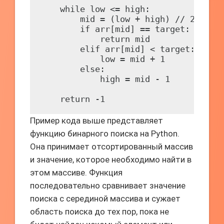
    while low <= high:

        mid = (low + high) // 2

        if arr[mid] == target:

            return mid

        elif arr[mid] < target:

            low = mid + 1

        else:

            high = mid - 1

Пример кода выше представляет
функцию бинарного поиска на Python.
Она принимает отсортированный массив
и значение, которое необходимо найти в
этом массиве. Функция
последовательно сравнивает значение
поиска с серединой массива и сужает
область поиска до тех пор, пока не