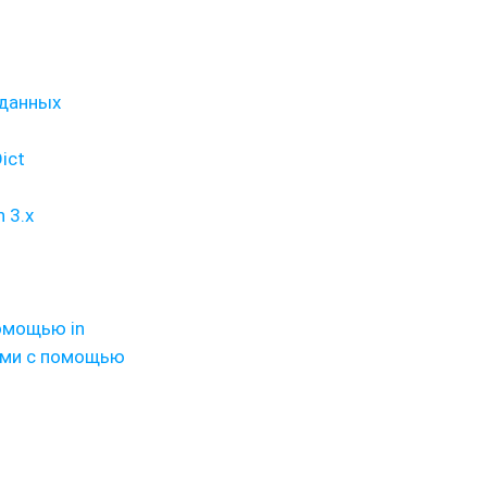
 данных
ict
 3.x
омощью in
ами с помощью