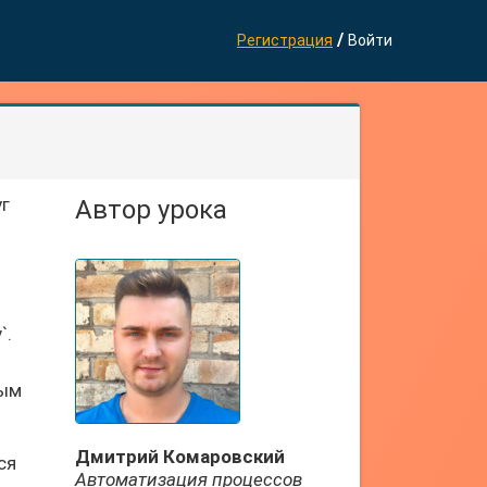
/
Регистрация
Войти
уг
Автор урока
`.
ным
Дмитрий Комаровский
ся
Автоматизация процессов