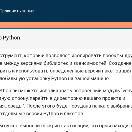
Прокачать навык
 Python
нструмент, который позволяет изолировать проекты др
в между версиями библиотек и зависимостей. Создание
вить и использовать определенные версии пакетов для
глобальную установку Python на вашей машине.
ython вы можете использовать встроенный модуль `venv
ную строку, перейти в директорию вашего проекта и
имя_среды`. После этого будет создана папка с выбран
отдельные версии Python и пакетов.
м нужно выполнить скрипт активации, который находит