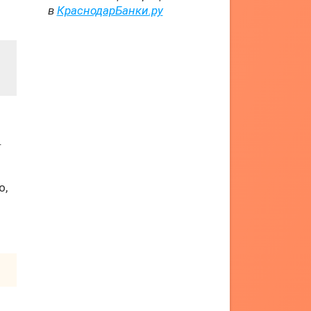
в
КраснодарБанки.ру
.
о,