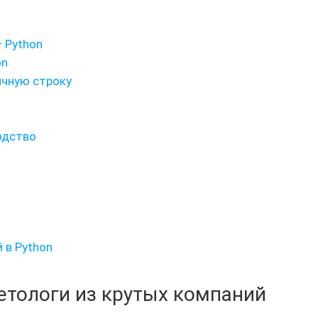
— Python
on
ичную строку
водство
 в Python
кетологи из крутых компаний