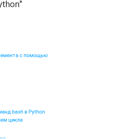
ython"
элемента с помощью
манд bash в Python
ием цикла
t__