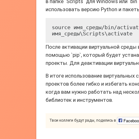
в папке `Scripts` для Windows или `b
использовать версию Python и пакеты
source имя_среды/bin/activat
имя_среды\Scripts\activate  
После активации виртуальной среды
помощью `pip`, который будет устана
проекты. Для деактивации виртуальн
В итоге использование виртуальных 
проектов более гибко и избегать ко
когда вам нужно работать над неск
библиотек и инструментов.
Faceboo
Твои коллеги будут рады, поделись в