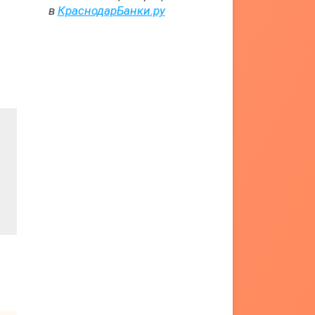
в
КраснодарБанки.ру