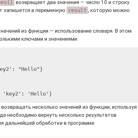
ues()
возвращает два значения — число 10 и строку
тат запишется в переменную
result
, которую можно
начений из функции — использование словаря. В этом
колькими ключами и значениями:
ey2': "Hello"}

 возвращать несколько значений из функции, используя
гда необходимо вернуть несколько результатов
ля дальнейшей обработки в программе.