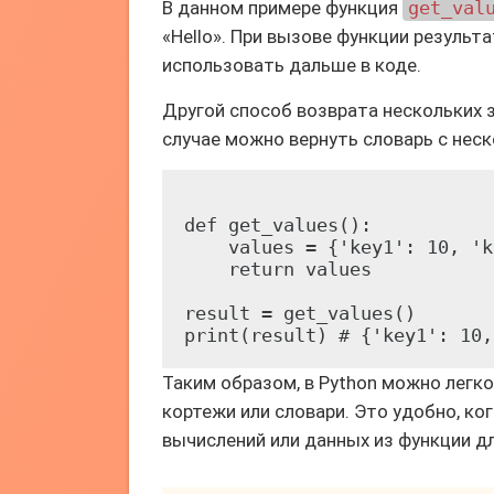
В данном примере функция
get_val
«Hello». При вызове функции резуль
использовать дальше в коде.
Другой способ возврата нескольких з
случае можно вернуть словарь с нес
def get_values():

    values = {'key1': 10, 'k
    return values

result = get_values()

Таким образом, в Python можно легко
кортежи или словари. Это удобно, ко
вычислений или данных из функции д