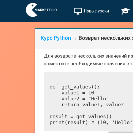
Новые уроки
Курс Python
→ Возврат нескольких 
Для возврата нескольких значений и
поместите необходимые значения в ко
def get_values():

    value1 = 10

    value2 = "Hello"

    return value1, value2

result = get_values()
