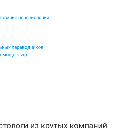
ьзование перечислений
льных переводчиков
помощью zip
кетологи из крутых компаний