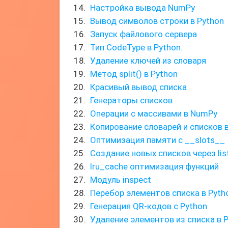
Настройка вывода NumPy
Вывод символов строки в Python
Запуск файлового сервера
Тип CodeType в Python.
Удаление ключей из словаря
Метод split() в Python
Красивый вывод списка
Генераторы списков
Операции с массивами в NumPy
Копирование словарей и списков в
Оптимизация памяти с __slots__
Создание новых списков через lis
lru_cache оптимизация функций
Модуль inspect
Перебор элементов списка в Pyth
Генерация QR-кодов с Python
Удаление элементов из списка в P