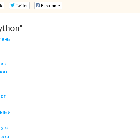
k
Twitter
Вконтакте
ython"
пень
Map
hon
hon
ными
3.9
езов