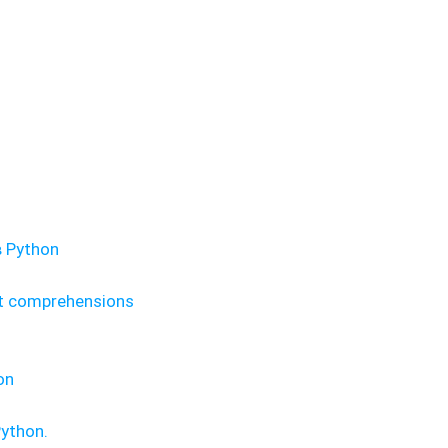
 Python
t comprehensions
on
ython.