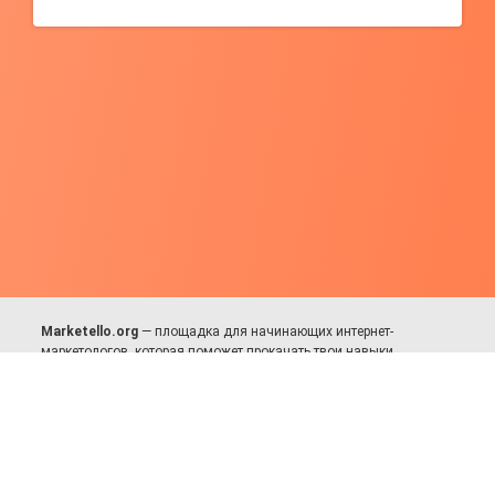
Marketello.org
— площадка для начинающих интернет-
маркетологов, которая поможет прокачать твои навыки.
Много практики, в меру теории. Уникальный подход к обучению.
Присоединяйся!
Для авторов и партнёров
Facebook:
https://fb.com/dmitriy.komarovskiy