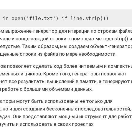
 in open('file.txt') if line.strip())
м выражение-генератор для итерации по строкам файл
 начале и конце каждой строки с помощью метода strip() и
непустые. Таким образом, мы создаем объект-генерато
ищенные строки из файла по мере необходимости.
ов позволяет сделать код более читаемым и компактн
менных и циклов. Кроме того, генераторы позволяют
анят все результаты вычислений в памяти, а генерируют 
ри работе с большими объемами данных.
раторы могут быть использованы не только для
, но и для создания бесконечных последовательностей,
 задач. Они представляют мощный инструмент для рабо
зучить и использовать в своих проектах.