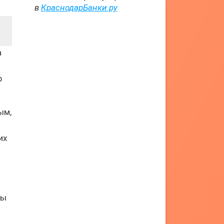
в
КраснодарБанки.ру
а
р
ым,
их
ты