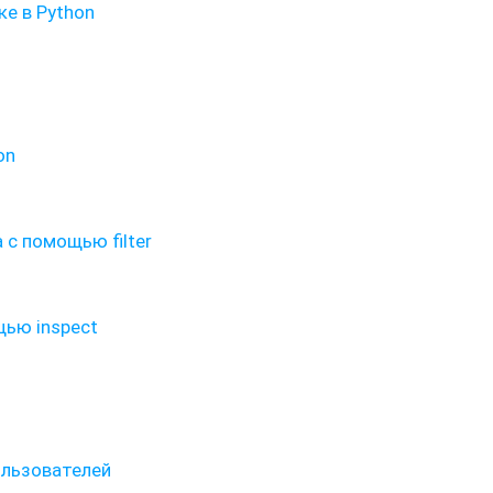
е в Python
on
 с помощью filter
щью inspect
льзователей