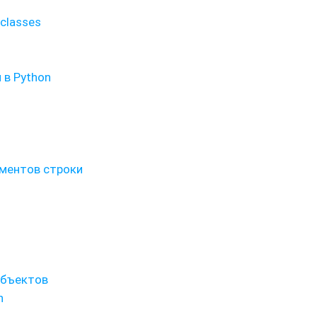
classes
 в Python
ементов строки
объектов
n