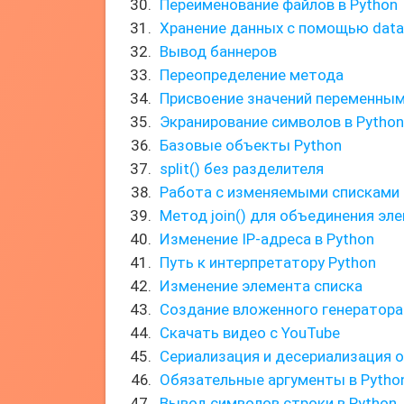
Переименование файлов в Python
Хранение данных с помощью data
Вывод баннеров
Переопределение метода
Присвоение значений переменным
Экранирование символов в Python
Базовые объекты Python
split() без разделителя
Работа с изменяемыми списками
Метод join() для объединения эл
Изменение IP-адреса в Python
Путь к интерпретатору Python
Изменение элемента списка
Создание вложенного генератора
Скачать видео с YouTube
Сериализация и десериализация 
Обязательные аргументы в Pytho
Вывод символов строки в Python