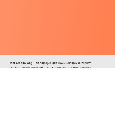
Marketello.org
— площадка для начинающих интернет-
маркетологов, которая поможет прокачать твои навыки.
Много практики, в меру теории. Уникальный подход к обучению.
Присоединяйся!
Для авторов и партнёров
Facebook:
https://fb.com/dmitriy.komarovskiy
© 2017-2025, Все права защищены.