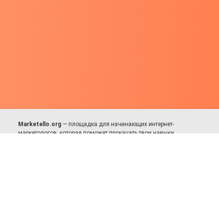
Marketello.org
— площадка для начинающих интернет-
маркетологов, которая поможет прокачать твои навыки.
Много практики, в меру теории. Уникальный подход к обучению.
Присоединяйся!
Для авторов и партнёров
Facebook:
https://fb.com/dmitriy.komarovskiy