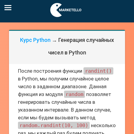
Курс Python
→ Генерация случайных
чисел в Python
После построения функции
randint()
в Python, мы получим случайное целое
число в заданном диапазоне. Данная
функция из модуля
random
позволяет
генерировать случайные числа в
указанном интервале. В данном случае,
если мы будем вызывать метод
random.randint(10, 100)
несколько
раз, мы каждый раз будем получать