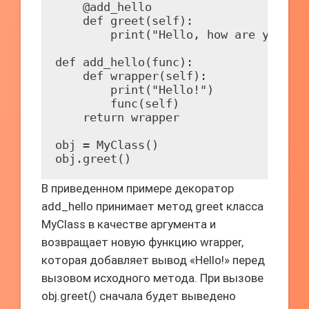
    @add_hello

    def greet(self):

        print("Hello, how are you?")

def add_hello(func):

    def wrapper(self):

        print("Hello!")

        func(self)

    return wrapper

obj = MyClass()

В приведенном примере декоратор
add_hello принимает метод greet класса
MyClass в качестве аргумента и
возвращает новую функцию wrapper,
которая добавляет вывод «Hello!» перед
вызовом исходного метода. При вызове
obj.greet() сначала будет выведено