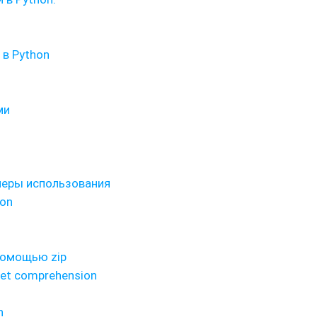
 в Python
ми
имеры использования
hon
помощью zip
et comprehension
n