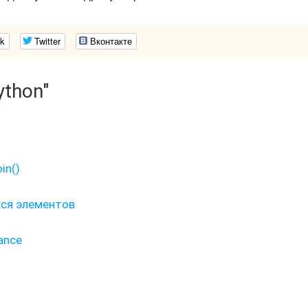
k
Twitter
Вконтакте
ython"
in()
хся элементов
ance