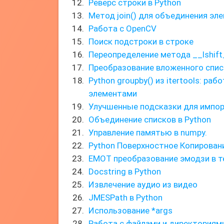
Реверс строки в Python
Метод join() для объединения эл
Работа с OpenCV
Поиск подстроки в строке
Переопределение метода __lshift
Преобразование вложенного спис
Python groupby() из itertools: р
элементами
Улучшенные подсказки для импорт
Объединение списков в Python
Управление памятью в numpy.
Python Поверхностное Копирован
EMOT преобразование эмодзи в т
Docstring в Python
Извлечение аудио из видео
JMESPath в Python
Использование *args
Работа с файлами и директориями