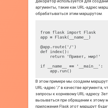
декоратор используется для создан
аргументы, такие как URL-адрес ма
обрабатываться этим маршрутом.
from flask import Flask

app = Flask(__name__)

@app.route('/')

def index():

    return 'Привет, мир!'

if __name__ == '__main__':

В этом примере мы создаем маршрут 
URL-адрес ‘/’ в качестве аргумента,
запросы к корневому URL-адресу. За
вызываться при обращении к этому ма
приложения Flask этот маршрут будет 