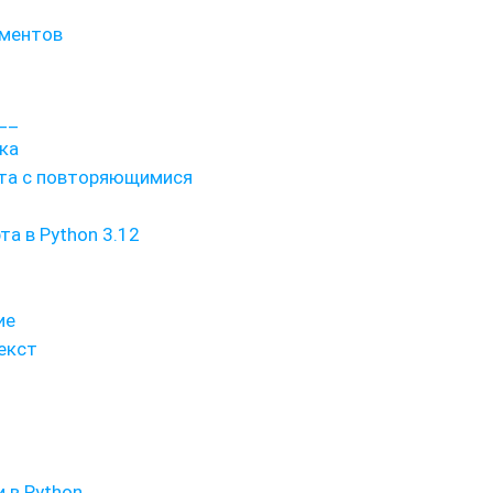
ементов
__
ка
абота с повторяющимися
а в Python 3.12
ие
екст
 в Python.