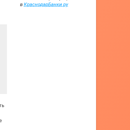
в
КраснодарБанки.ру
ть
е