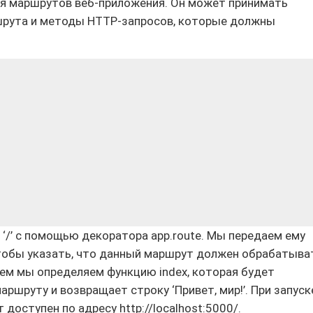
ия маршрутов веб-приложения. Он может принимать
ршрута и методы HTTP-запросов, которые должны
‘/’ с помощью декоратора app.route. Мы передаем ему
 чтобы указать, что данный маршрут должен обрабатыва
тем мы определяем функцию index, которая будет
ршруту и возвращает строку ‘Привет, мир!’. При запуск
доступен по адресу http://localhost:5000/.