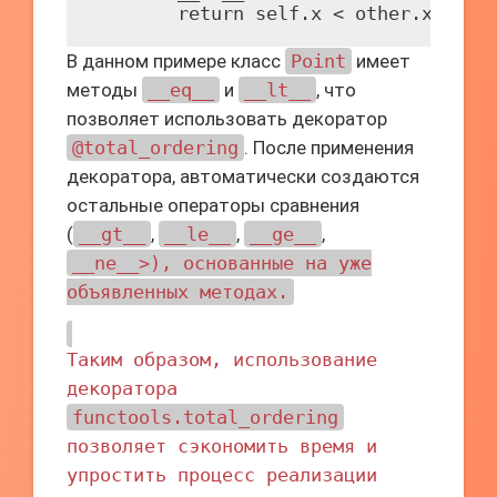
В данном примере класс
Point
имеет
методы
__eq__
и
__lt__
, что
позволяет использовать декоратор
@total_ordering
. После применения
декоратора, автоматически создаются
остальные операторы сравнения
(
__gt__
,
__le__
,
__ge__
,
__ne__>), основанные на уже
объявленных методах.
Таким образом, использование
декоратора
functools.total_ordering
позволяет сэкономить время и
упростить процесс реализации