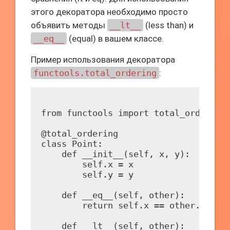
этого декоратора необходимо просто
объявить методы
__lt__
(less than) и
__eq__
(equal) в вашем классе.
Пример использования декоратора
functools.total_ordering
:
from functools import total_ordering

@total_ordering

class Point:

    def __init__(self, x, y):

        self.x = x

        self.y = y

    def __eq__(self, other):

        return self.x == other.x and 
    def __lt__(self, other):
