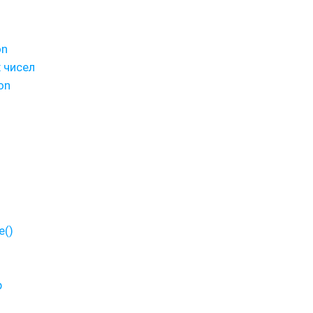
on
 чисел
on
e()
p