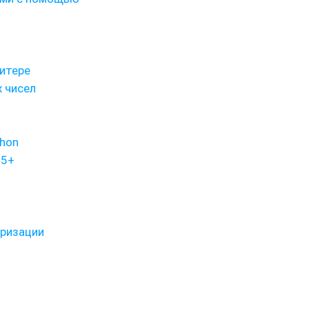
итере
 чисел
thon
.5+
оризации