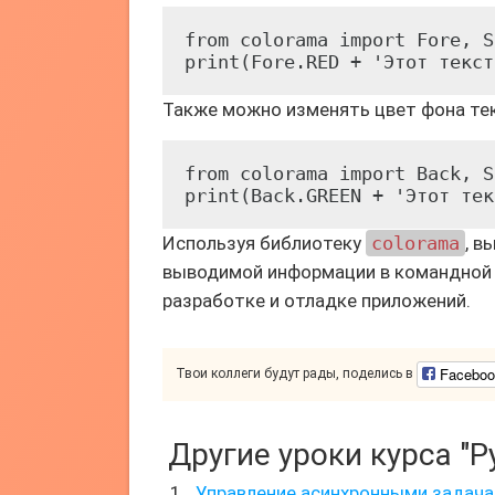
from colorama import Fore, S
print(Fore.RED + 'Этот текст
Также можно изменять цвет фона тек
from colorama import Back, S
print(Back.GREEN + 'Этот тек
Используя библиотеку
colorama
, в
выводимой информации в командной 
разработке и отладке приложений.
Faceboo
Твои коллеги будут рады, поделись в
Другие уроки курса "P
Управление асинхронными задач