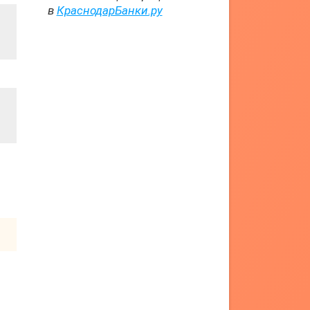
в
КраснодарБанки.ру