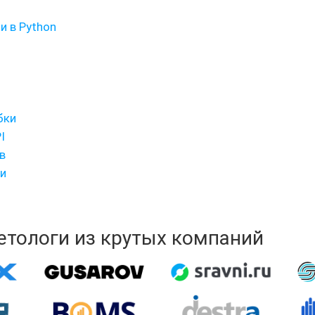
и в Python
бки
I
в
и
кетологи из крутых компаний