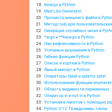
kwargs в Python
Mad Libs Generator
Просмотр внешнего файла в Pyth
Метод rsub для пользовательских
Генерация случайных чисел в Pyth
*args и **kwargs в Python
Нан-рефлексивность в Python
Условные выражения в Python
Гибкие функции Python
Список и кортеж в Python
Явный импорт в Python
Операторы Splat и splatty-splat
Использование функции enumerat
Область видимости переменных
Оператор in и not in в Python
Установка пакетов с помощью pi
Python 3.12: Псевдонимы типов