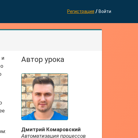
/
Регистрация
Войти
 и
Автор урока
то
о
ю
ее
Дмитрий Комаровский
ом:
Автоматизация процессов