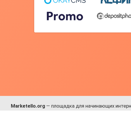
Marketello.org
— площадка для начинающих интерн
навыки.
Много практики, в меру теории. Уникальный подход
Присоединяйся!