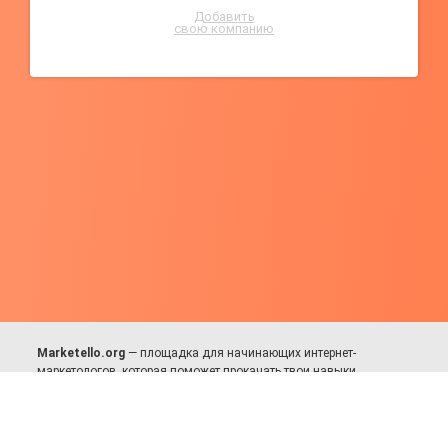
Добавить
свою компанию
Marketello.org
— площадка для начинающих интернет-
маркетологов, которая поможет прокачать твои навыки.
Много практики, в меру теории. Уникальный подход к обучению.
Присоединяйся!
Для авторов и партнёров
Facebook:
https://fb.com/dmitriy.komarovskiy