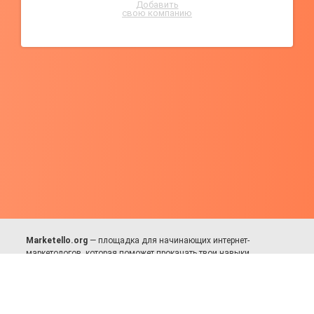
Добавить
свою компанию
Marketello.org
— площадка для начинающих интернет-
маркетологов, которая поможет прокачать твои навыки.
Много практики, в меру теории. Уникальный подход к обучению.
Присоединяйся!
Для авторов и партнёров
Facebook:
https://fb.com/dmitriy.komarovskiy