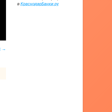
в
КраснодарБанки.ру
к →