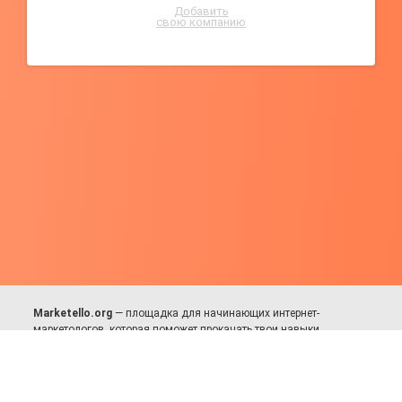
Добавить
свою компанию
Marketello.org
— площадка для начинающих интернет-
маркетологов, которая поможет прокачать твои навыки.
Много практики, в меру теории. Уникальный подход к обучению.
Присоединяйся!
Для авторов и партнёров
Facebook:
https://fb.com/dmitriy.komarovskiy