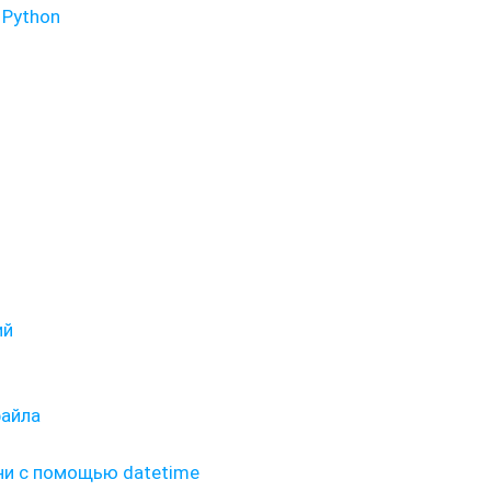
 Python
ий
файла
ни с помощью datetime