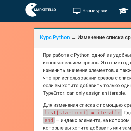
Новые уроки
Курс Python
→ Изменение списка с
При работе с Python, одной из удобн
использованием срезов. Этот метод п
изменить значения элементов, а так
что при использовании срезов с спи
если вы хотите добавить только один
TypeError: can only assign an iterable.
Для изменения списка с помощью ср
list[start:end] = iterable
. Г
end
— индекс элемента, на котором 
которые вы хотите добавить или зам