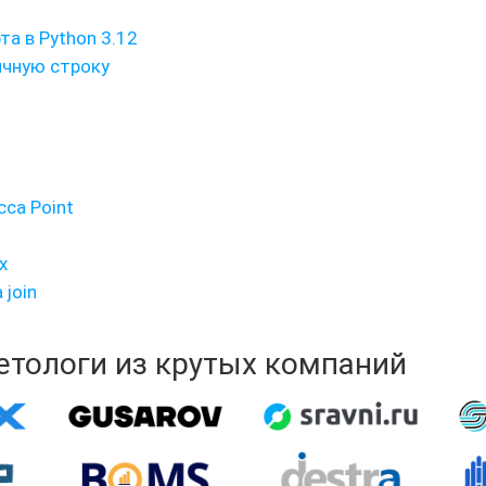
а в Python 3.12
ичную строку
сса Point
х
join
кетологи из крутых компаний