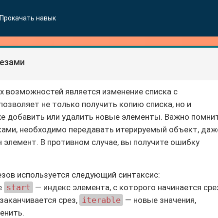
Прокачать навык
резами
ых возможностей является изменение списка с
озволяет не только получить копию списка, но и
же добавить или удалить новые элементы. Важно помнит
сками, необходимо передавать итерируемый объект, даж
 элемент. В противном случае, вы получите ошибку
езов используется следующий синтаксис:
де
start
— индекс элемента, с которого начинается сре
заканчивается срез,
iterable
— новые значения,
енить.