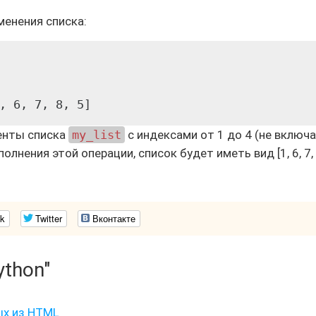
менения списка:
енты списка
my_list
с индексами от 1 до 4 (не включ
полнения этой операции, список будет иметь вид [1, 6, 7, 
k
Twitter
Вконтакте
ython"
ых из HTML