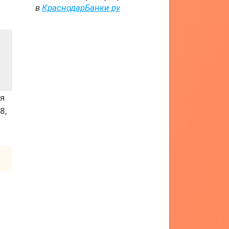
в
КраснодарБанки.ру
ая
8,