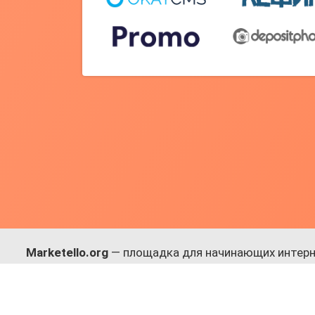
Marketello.org
— площадка для начинающих интерн
навыки.
Много практики, в меру теории. Уникальный подход
Присоединяйся!