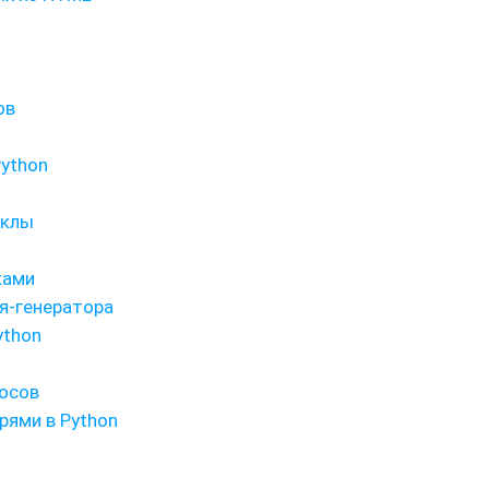
ов
Python
иклы
ками
я-генератора
ython
росов
рями в Python