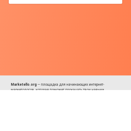
Marketello.org
— площадка для начинающих интернет-
маркетологов, которая поможет прокачать твои навыки.
Много практики, в меру теории. Уникальный подход к обучению.
Присоединяйся!
Для авторов и партнёров
Facebook:
https://fb.com/dmitriy.komarovskiy