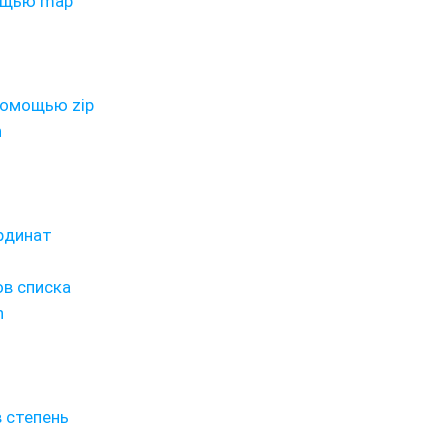
ощью map
помощью zip
n
ординат
в списка
n
в степень