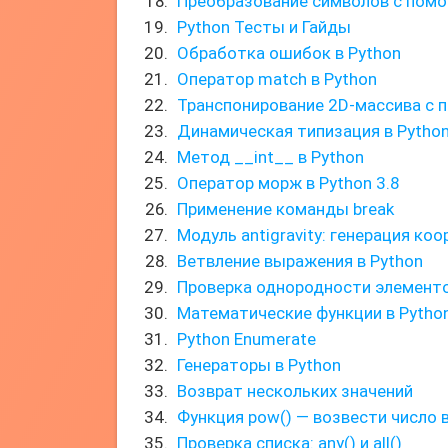
Преобразование символов с пом
Python Тесты и Гайды
Обработка ошибок в Python
Оператор match в Python
Транспонирование 2D-массива с 
Динамическая типизация в Pytho
Метод __int__ в Python
Оператор морж в Python 3.8
Применение команды break
Модуль antigravity: генерация ко
Ветвление выражения в Python
Проверка однородности элементо
Математические функции в Pytho
Python Enumerate
Генераторы в Python
Возврат нескольких значений
Функция pow() — возвести число 
Проверка списка: any() и all()