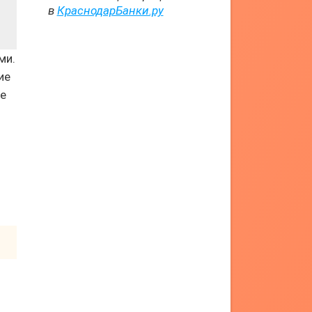
в
КраснодарБанки.ру
ми.
ие
ие