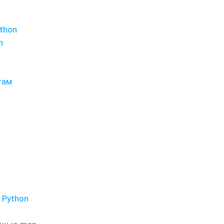
ython
n
там
 Python