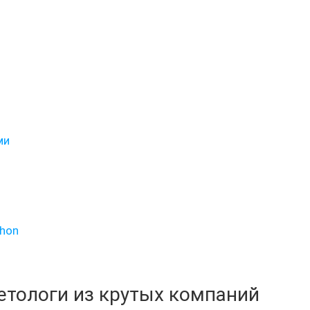
ми
.
thon
кетологи из крутых компаний