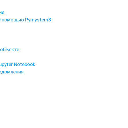
ие.
 с помощью Pymystem3
 объекте
upyter Notebook
ведомления