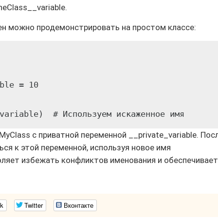
eClass__variable.
ен можно продемонстрировать на простом классе:
ble = 10

yClass с приватной переменной __private_variable. Пос
ся к этой переменной, используя новое имя
зволяет избежать конфликтов именования и обеспечивает
k
Twitter
Вконтакте