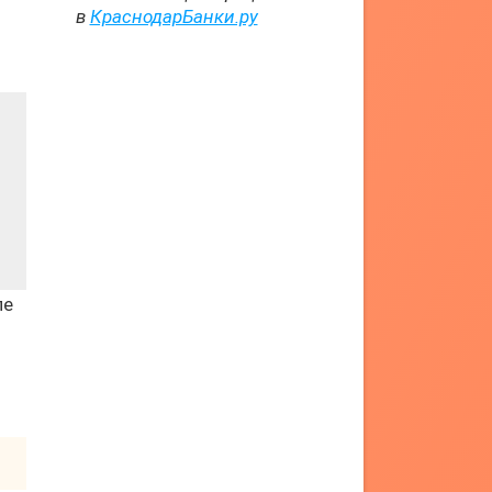
в
КраснодарБанки.ру
ле