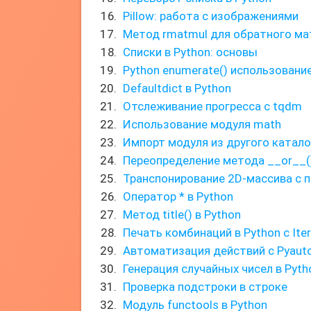
Pillow: работа с изображениями
Метод rmatmul для обратного ма
Списки в Python: основы
Python enumerate() использовани
Defaultdict в Python
Отслеживание прогресса с tqdm
Использование модуля math
Импорт модуля из другого катало
Переопределение метода __or__(
Транспонирование 2D-массива с 
Оператор * в Python
Метод title() в Python
Печать комбинаций в Python с Iter
Автоматизация действий с Pyaut
Генерация случайных чисел в Pyth
Проверка подстроки в строке
Модуль functools в Python