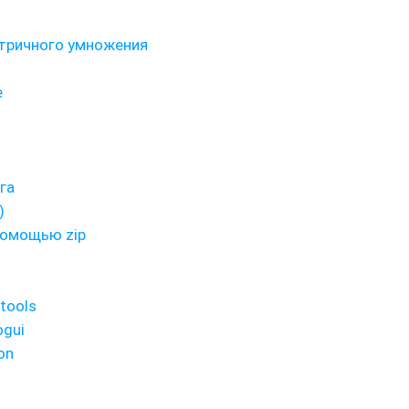
тричного умножения
е
га
)
помощью zip
tools
ogui
on