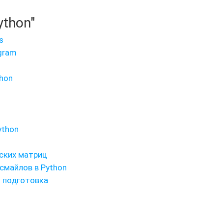
ython"
s
gram
hon
ython
ских матриц
 смайлов в Python
и подготовка