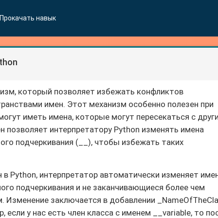
Прокачать навык
thon
низм, который позволяет избежать конфликтов
ранствами имен. Этот механизм особенно полезен при
 могут иметь имена, которые могут пересекаться с друг
н позволяет интерпретатору Python изменять имена
ого подчеркивания (__), чтобы избежать таких
 в Python, интерпретатор автоматически изменяет име
ного подчеркивания и не заканчивающиеся более чем
. Изменение заключается в добавлении _NameOfTheCl
 если у нас есть член класса с именем __variable, то по