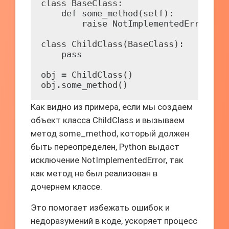
class BaseClass:

    def some_method(self):

        raise NotImplementedError("Ме
class ChildClass(BaseClass):

    pass

obj = ChildClass()

Как видно из примера, если мы создаем
объект класса ChildClass и вызываем
метод some_method, который должен
быть переопределен, Python выдаст
исключение NotImplementedError, так
как метод не был реализован в
дочернем классе.
Это помогает избежать ошибок и
недоразумений в коде, ускоряет процесс