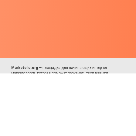
Marketello.org
— площадка для начинающих интернет-
маркетологов, которая поможет прокачать твои навыки.
Много практики, в меру теории. Уникальный подход к обучению.
Присоединяйся!
Для авторов и партнёров
Facebook:
https://fb.com/dmitriy.komarovskiy
© 2017-2025, Все права защищены.