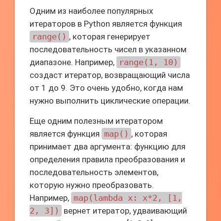
Одним из наиболее популярных
итераторов в Python является функция
range()
, которая генерирует
последовательность чисел в указанном
диапазоне. Например,
range(1, 10)
создаст итератор, возвращающий числа
от 1 до 9. Это очень удобно, когда нам
нужно выполнить циклические операции.
Еще одним полезным итератором
является функция
map()
, которая
принимает два аргумента: функцию для
определения правила преобразования и
последовательность элементов,
которую нужно преобразовать.
Например,
map(lambda x: x*2, [1,
2, 3])
вернет итератор, удваивающий