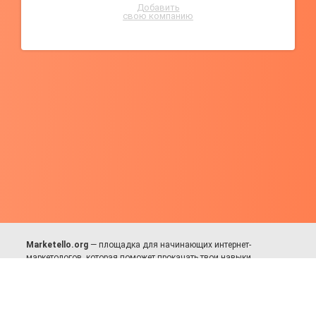
Добавить
свою компанию
Marketello.org
— площадка для начинающих интернет-
маркетологов, которая поможет прокачать твои навыки.
Много практики, в меру теории. Уникальный подход к обучению.
Присоединяйся!
Для авторов и партнёров
Facebook:
https://fb.com/dmitriy.komarovskiy