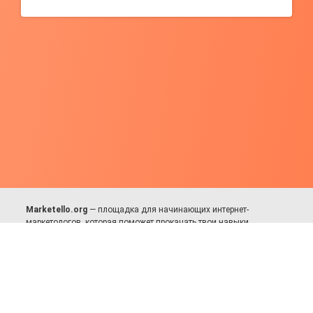
Marketello.org
— площадка для начинающих интернет-
маркетологов, которая поможет прокачать твои навыки.
Много практики, в меру теории. Уникальный подход к обучению.
Присоединяйся!
Для авторов и партнёров
Facebook:
https://fb.com/dmitriy.komarovskiy