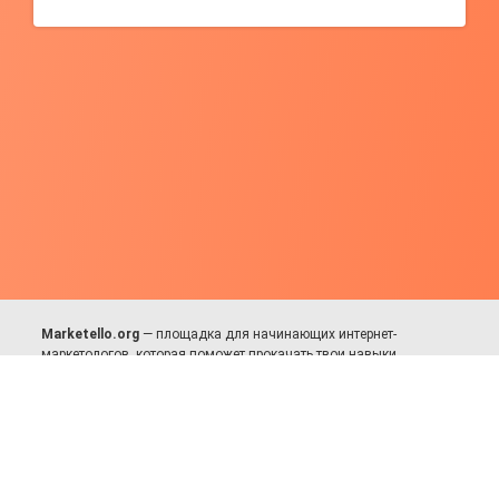
Marketello.org
— площадка для начинающих интернет-
маркетологов, которая поможет прокачать твои навыки.
Много практики, в меру теории. Уникальный подход к обучению.
Присоединяйся!
Для авторов и партнёров
Facebook:
https://fb.com/dmitriy.komarovskiy