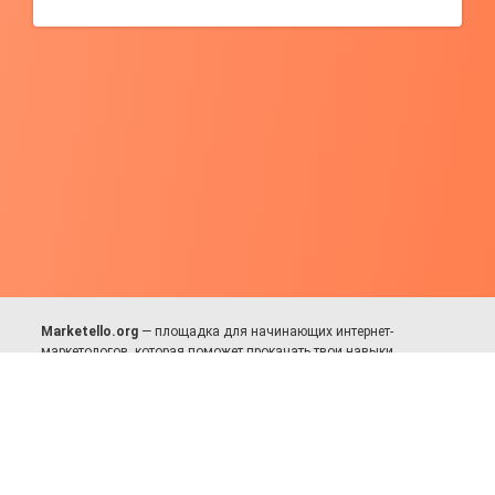
Marketello.org
— площадка для начинающих интернет-
маркетологов, которая поможет прокачать твои навыки.
Много практики, в меру теории. Уникальный подход к обучению.
Присоединяйся!
Для авторов и партнёров
Facebook:
https://fb.com/dmitriy.komarovskiy