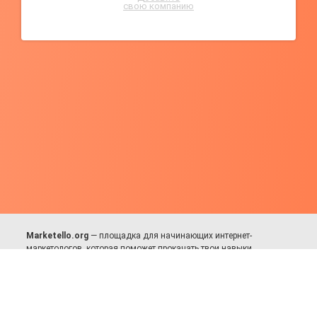
свою компанию
Marketello.org
— площадка для начинающих интернет-
маркетологов, которая поможет прокачать твои навыки.
Много практики, в меру теории. Уникальный подход к обучению.
Присоединяйся!
Для авторов и партнёров
Facebook:
https://fb.com/dmitriy.komarovskiy