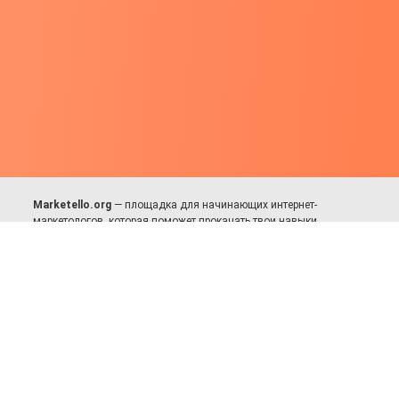
Marketello.org
— площадка для начинающих интернет-
маркетологов, которая поможет прокачать твои навыки.
Много практики, в меру теории. Уникальный подход к обучению.
Присоединяйся!
Для авторов и партнёров
Facebook:
https://fb.com/dmitriy.komarovskiy
© 2017-2025, Все права защищены.