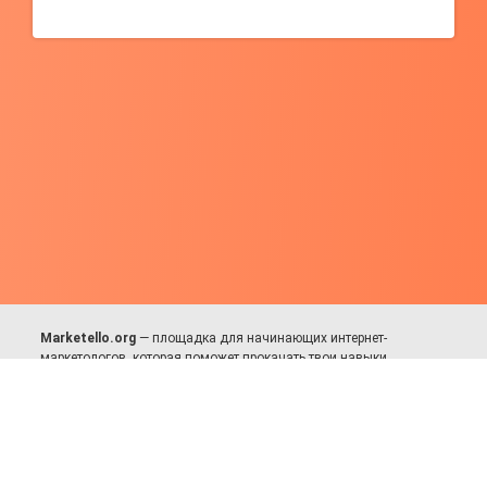
Marketello.org
— площадка для начинающих интернет-
маркетологов, которая поможет прокачать твои навыки.
Много практики, в меру теории. Уникальный подход к обучению.
Присоединяйся!
Для авторов и партнёров
Facebook:
https://fb.com/dmitriy.komarovskiy