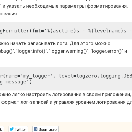
` и указать необходимые параметры форматирования,
рования:
gFormatter(fmt='%(asctime)s - %(levelname)s 
жно начать записывать логи. Для этого можно
`, `logger.info()`, `logger.warning()`, `logger.error()` и
r(name='my_logger', level=logzero.logging.DEB
g message')
ожно легко настроить логирование в своем приложении,
ормат лог-записей и управляя уровнем логирования д
k
Twitter
Вконтакте