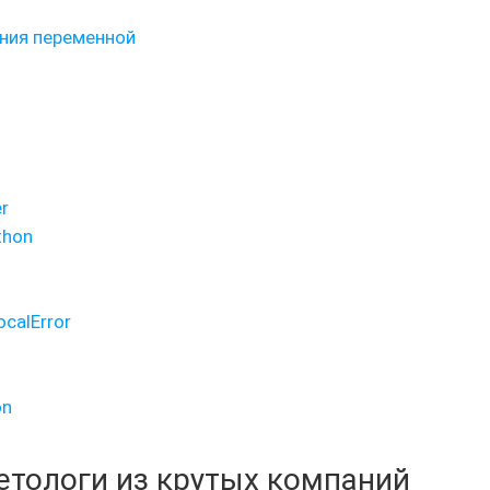
ния переменной
r
thon
calError
on
кетологи из крутых компаний