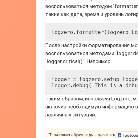
воспользоваться методом `formatter
такие как дата, время и уровень логи
logzero.formatter(logzero.Lo
После настройки форматирования мо
воспользоваться методами `logger.debug()
`logger.critical()`. Например:
logger = logzero.setup_logge
logger.debug('This is a debu
Таким образом, используя Logzero, м
включив необходимую информацию в ф
различных ситуаций.
Faceboo
Твои коллеги будут рады, поделись в