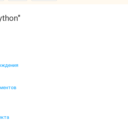
ython"
рождения
ементов
екта