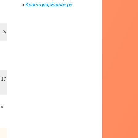
в
КраснодарБанки.ру
- %(message)s'))
UG)

ля