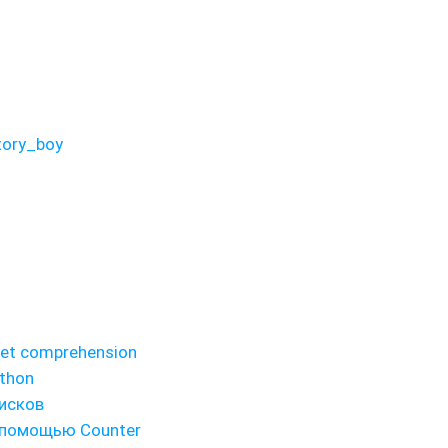
tory_boy
et comprehension
thon
писков
 помощью Counter