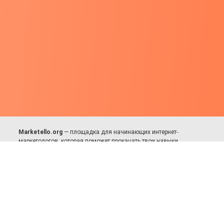
Marketello.org
— площадка для начинающих интернет-
маркетологов, которая поможет прокачать твои навыки.
Много практики, в меру теории. Уникальный подход к обучению.
Присоединяйся!
Для авторов и партнёров
Facebook:
https://fb.com/dmitriy.komarovskiy