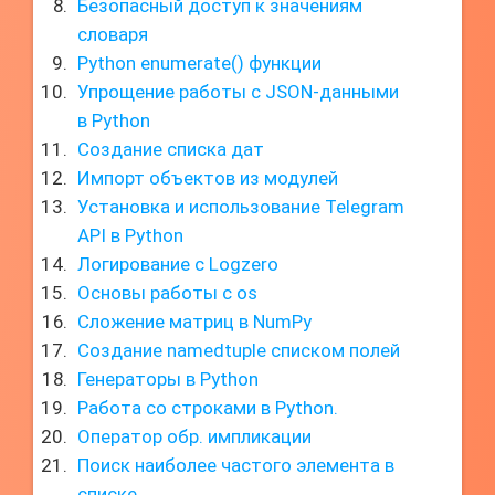
Безопасный доступ к значениям
словаря
Python enumerate() функции
Упрощение работы с JSON-данными
в Python
Создание списка дат
Импорт объектов из модулей
Установка и использование Telegram
API в Python
Логирование с Logzero
Основы работы с os
Сложение матриц в NumPy
Создание namedtuple списком полей
Генераторы в Python
Работа со строками в Python.
Оператор обр. импликации
Поиск наиболее частого элемента в
списке