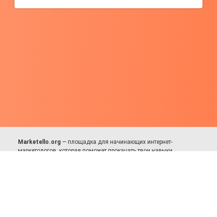
Marketello.org
— площадка для начинающих интернет-
маркетологов, которая поможет прокачать твои навыки.
Много практики, в меру теории. Уникальный подход к обучению.
Присоединяйся!
Для авторов и партнёров
Facebook:
https://fb.com/dmitriy.komarovskiy