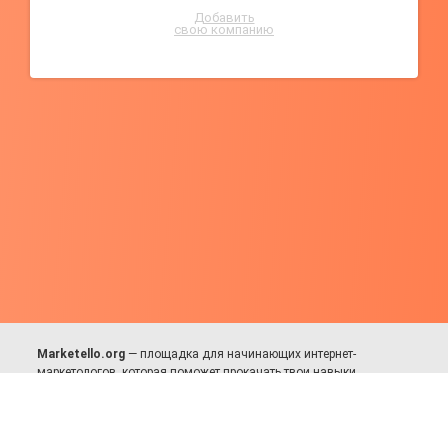
Добавить
свою компанию
Marketello.org
— площадка для начинающих интернет-
маркетологов, которая поможет прокачать твои навыки.
Много практики, в меру теории. Уникальный подход к обучению.
Присоединяйся!
Для авторов и партнёров
Facebook:
https://fb.com/dmitriy.komarovskiy