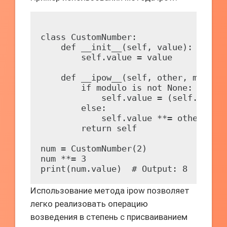
class CustomNumber:

    def __init__(self, value):

        self.value = value

    def __ipow__(self, other, modulo=
        if modulo is not None:

            self.value = (self.value 
        else:

            self.value **= other

        return self

num = CustomNumber(2)

num **= 3

Использование метода ipow позволяет
легко реализовать операцию
возведения в степень с присваиванием