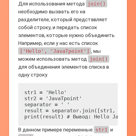
Для использования метода
join()
необходимо вызвать его на
разделителе, который представляет
собой строку, и передать список
элементов, которые нужно объединить.
Например, если у нас есть список
['Hello', 'JavaTpoint']
, мы
можем использовать метод
join()
для объединения элементов списка в
одну строку.
str1 = 'Hello'

str2 = 'JavaTpoint'

separator = ' '

result = separator.join([str1, str2])
print(result) # Вывод: Hello JavaTpo
В данном примере переменные
str1
и