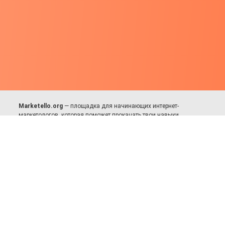
Marketello.org
— площадка для начинающих интернет-
маркетологов, которая поможет прокачать твои навыки.
Много практики, в меру теории. Уникальный подход к обучению.
Присоединяйся!
Для авторов и партнёров
Facebook:
https://fb.com/dmitriy.komarovskiy
© 2017-2025, Все права защищены.