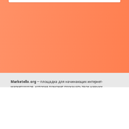
Marketello.org
— площадка для начинающих интернет-
маркетологов, которая поможет прокачать твои навыки.
Много практики, в меру теории. Уникальный подход к обучению.
Присоединяйся!
Для авторов и партнёров
Facebook:
https://fb.com/dmitriy.komarovskiy