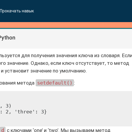
Прокачать навык
Python
льзуется для получения значения ключа из словаря. Есл
го значение. Однако, если ключ отсутствует, то метод
и установит значение по умолчанию.
зования метода
setdefault()
:
, 3)

: 2, 'three': 3}

d
с ключами ‘one’ и ‘two’. Мы вызываем метод