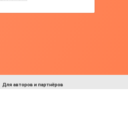
Для авторов и партнёров
Facebook:
https://fb.com/dmitriy.komarovskiy