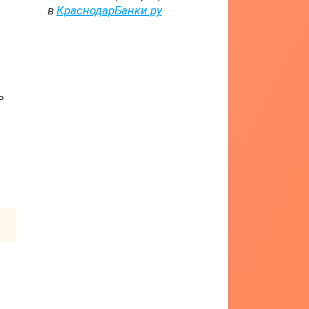
в
КраснодарБанки.ру
ь