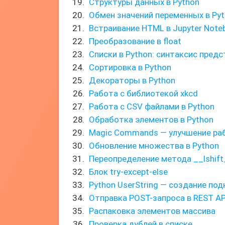
Структуры данных в Python
Обмен значений переменных в Py
Встраивание HTML в Jupyter Note
Преобразование в float
Списки в Python: синтаксис пред
Сортировка в Python
Декораторы в Python
Работа с библиотекой xkcd
Работа с CSV файлами в Python
Обработка элементов в Python
Magic Commands — улучшение раб
Обновление множества в Python
Переопределение метода __lshift
Блок try-except-else
Python UserString — создание по
Отправка POST-запроса в REST AP
Распаковка элементов массива
Проверка дублей в списке.