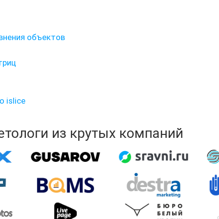
авнения объектов
триц
islice
кетологи из крутых компаний