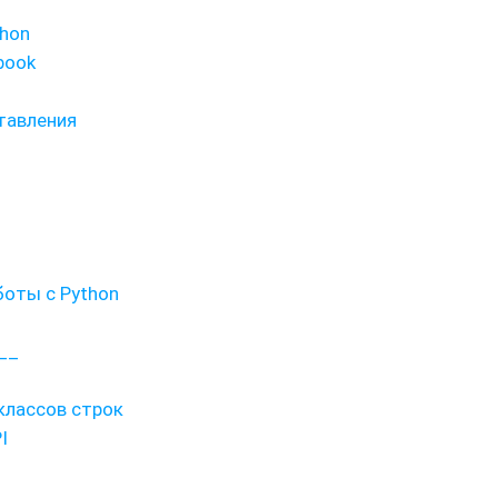
thon
book
ставления
оты с Python
__
дклассов строк
I