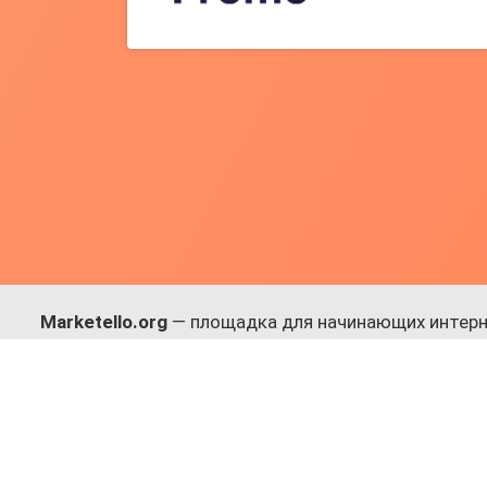
Marketello.org
— площадка для начинающих интерн
навыки.
Много практики, в меру теории. Уникальный подход
Присоединяйся!