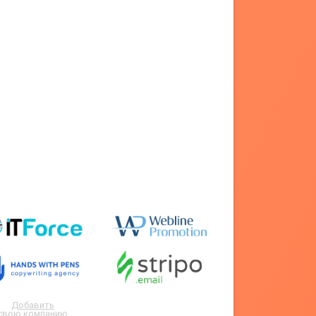
Добавить
свою компанию