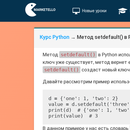
Новые уроки
Курс Python
→ Метод setdefault() в 
Метод
setdefault()
в Python испо
ключ уже существует, метод вернет е
setdefault()
создаст новый ключ 
Давайте рассмотрим пример исполь
d = {'one': 1, 'two': 2}

value = d.setdefault('three'
print(d)  # {'one': 1, 'two'
В данном примере у нас есть словарь