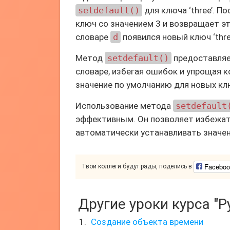
setdefault()
для ключа ‘three’. П
ключ со значением 3 и возвращает эт
словаре
d
появился новый ключ ‘thre
Метод
setdefault()
предоставляе
словаре, избегая ошибок и упрощая к
значение по умолчанию для новых кл
Использование метода
setdefault
эффективным. Он позволяет избежать
автоматически устанавливать значе
Faceboo
Твои коллеги будут рады, поделись в
Другие уроки курса "P
Создание объекта времени