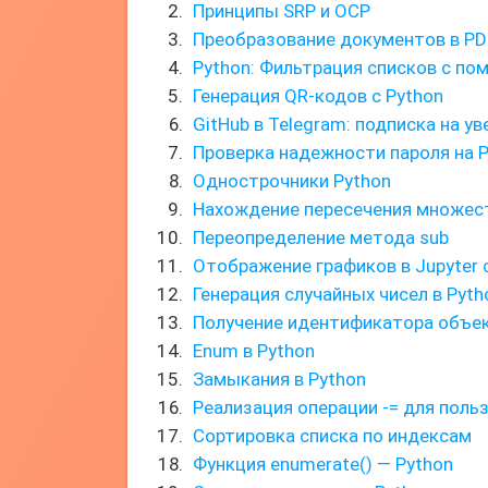
Принципы SRP и OCP
Преобразование документов в PDF
Python: Фильтрация списков с пом
Генерация QR-кодов с Python
GitHub в Telegram: подписка на у
Проверка надежности пароля на 
Однострочники Python
Нахождение пересечения множес
Переопределение метода sub
Отображение графиков в Jupyter с
Генерация случайных чисел в Pyth
Получение идентификатора объек
Enum в Python
Замыкания в Python
Реализация операции -= для поль
Сортировка списка по индексам
Функция enumerate() — Python