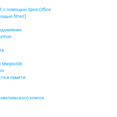
 с помощью Spire.Office
ощью filter()
ведомления
Python
тв
 Matplotlib
on
та в памяти
зовательского класса