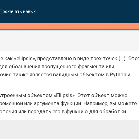
Прокачать навык
как «ellipsis», представлено в виде трех точек (…). Это
 для обозначения пропущенного фрагмента или
очие также является валидным объектом в Python и
строенным объектом «Ellipsis». Этот объект можно
еременной или аргумента функции. Например, вы можете
оточия или передать его в функцию для обработки.