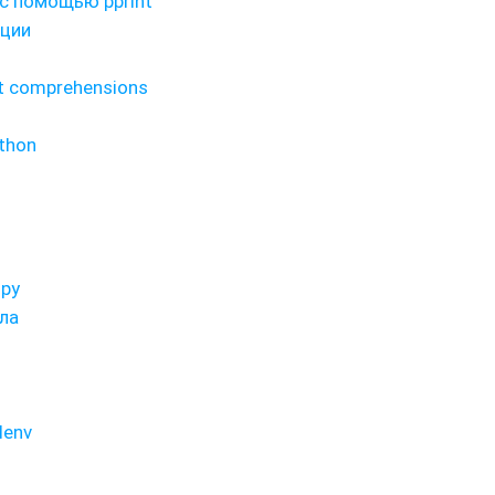
с помощью pprint
кции
t comprehensions
thon
ру
ла
lenv