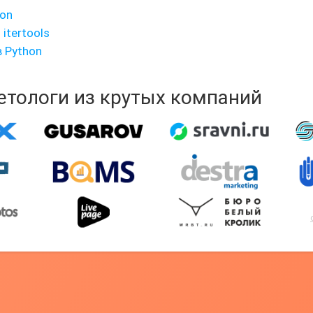
hon
itertools
 Python
кетологи из крутых компаний