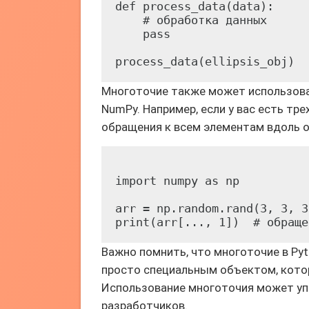
def process_data(data):

    # обработка данных

    pass

Многоточие также может использова
NumPy. Например, если у вас есть т
обращения к всем элементам вдоль о
import numpy as np

arr = np.random.rand(3, 3, 3)
Важно помнить, что многоточие в Py
просто специальным объектом, кото
Использование многоточия может упр
разработчиков.