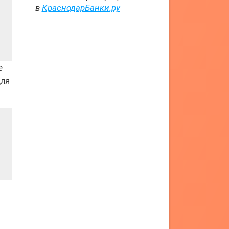
в
КраснодарБанки.ру
е
для