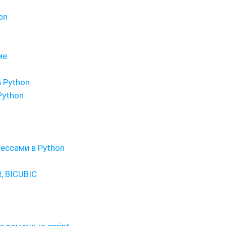
on
ие
 Python
Python
ессами в Python
, BICUBIC