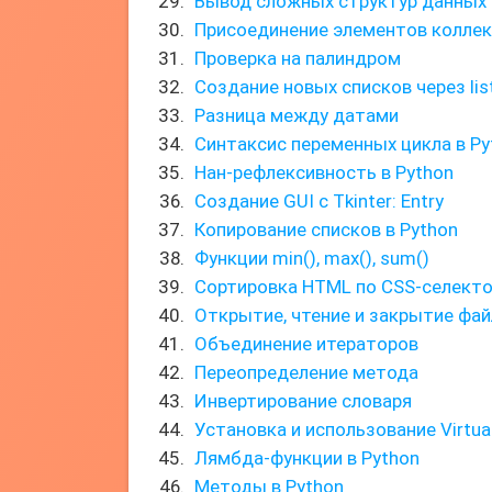
Вывод сложных структур данных 
Присоединение элементов колле
Проверка на палиндром
Создание новых списков через lis
Разница между датами
Синтаксис переменных цикла в Py
Нан-рефлексивность в Python
Создание GUI с Tkinter: Entry
Копирование списков в Python
Функции min(), max(), sum()
Сортировка HTML по CSS-селекто
Открытие, чтение и закрытие фай
Объединение итераторов
Переопределение метода
Инвертирование словаря
Установка и использование Virtua
Лямбда-функции в Python
Методы в Python