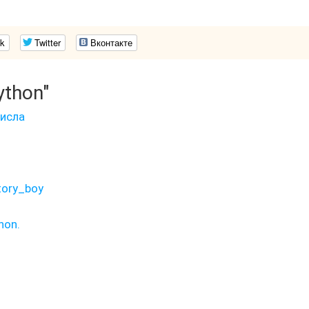
k
Twitter
Вконтакте
ython"
исла
tory_boy
hon.