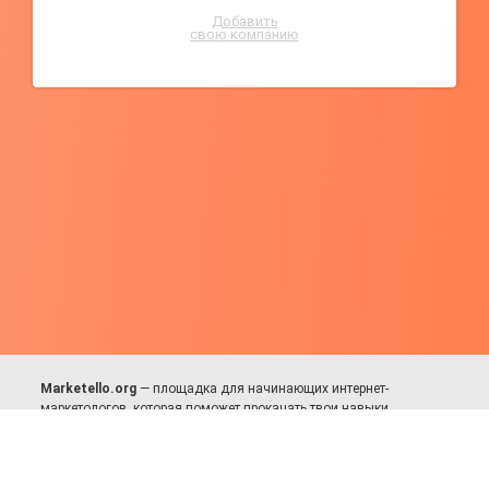
Добавить
свою компанию
Marketello.org
— площадка для начинающих интернет-
маркетологов, которая поможет прокачать твои навыки.
Много практики, в меру теории. Уникальный подход к обучению.
Присоединяйся!
Для авторов и партнёров
Facebook:
https://fb.com/dmitriy.komarovskiy