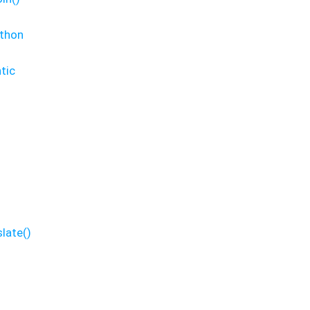
ython
tic
late()