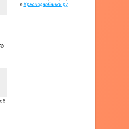
в
КраснодарБанки.ру
ду
соб