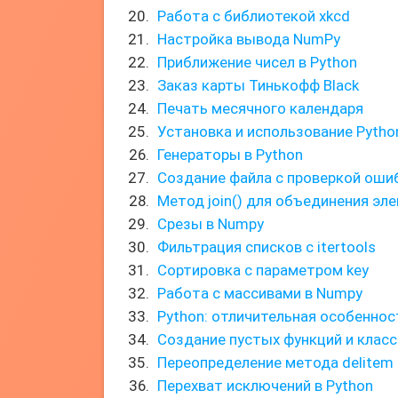
Работа с библиотекой xkcd
Настройка вывода NumPy
Приближение чисел в Python
Заказ карты Тинькофф Black
Печать месячного календаря
Установка и использование Python
Генераторы в Python
Создание файла с проверкой оши
Метод join() для объединения эл
Срезы в Numpy
Фильтрация списков с itertools
Сортировка с параметром key
Работа с массивами в Numpy
Python: отличительная особенно
Создание пустых функций и класс
Переопределение метода delitem 
Перехват исключений в Python