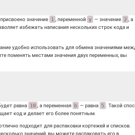
присвоено значение
1
, переменной
y
— значение
2
, а
озволяет избежать написания нескольких строк кода и
вание удобно использовать для обмена значениями меж
ите поменять местами значения двух переменных, вы
будет равна
10
, а переменная
b
— равна
5
. Такой спо
щает код и делает его более понятным.
тлично подходит для распаковки кортежей и списков.
несколько значений, вы можете распаковать его в