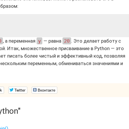
бразом:
0
, а переменная
y
— равна
20
. Это делает работу с
й. Итак, множественное присваивание в Python — это
ет писать более чистый и эффективный код, позволяя
 нескольким переменным, обмениваться значениями и
k
Twitter
Вконтакте
ython"
in()