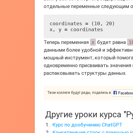
отдельные переменные следующим о
coordinates = (10, 20)

x, y = coordinates
Теперь переменная
x
будет равна
1
данными более удобной и эффективно
мощный инструмент, который помога
одновременно присваивать значения
распаковывать структуры данных.
Faceboo
Твои коллеги будут рады, поделись в
Другие уроки курса "P
Курс по дообучению ChatGPT
Конкатенация строк с помощью jo