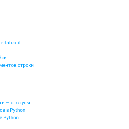
-dateutil
бки
ементов строки
сть — отступы
ов в Python
в Python