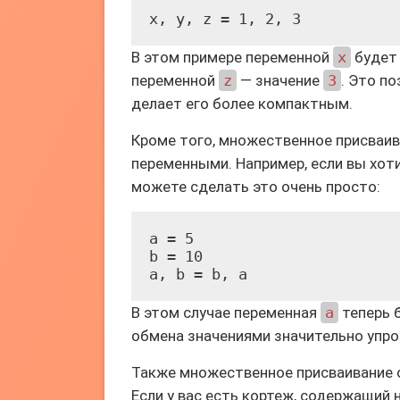
x, y, z = 1, 2, 3
В этом примере переменной
x
будет 
переменной
z
— значение
3
. Это п
делает его более компактным.
Кроме того, множественное присваи
переменными. Например, если вы хот
можете сделать это очень просто:
a = 5

b = 10

a, b = b, a
В этом случае переменная
a
теперь 
обмена значениями значительно упро
Также множественное присваивание о
Если у вас есть кортеж, содержащий 