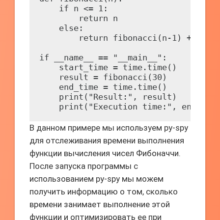
    if n <= 1:

        return n

    else:

        return fibonacci(n-1) + fibon
if __name__ == "__main__":

    start_time = time.time()

    result = fibonacci(30)

    end_time = time.time()

    print("Result:", result)

В данном примере мы используем py-spy
для отслеживания времени выполнения
функции вычисления чисел Фибоначчи.
После запуска программы с
использованием py-spy мы можем
получить информацию о том, сколько
времени занимает выполнение этой
функции и оптимизировать ее при