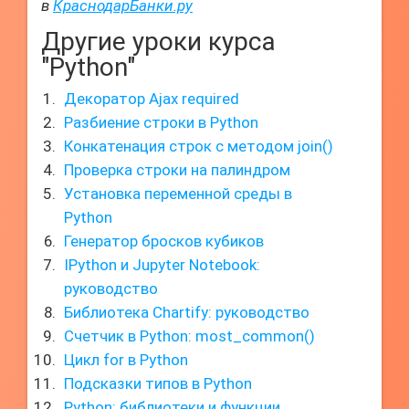
в
КраснодарБанки.ру
Другие уроки курса
"Python"
Декоратор Ajax required
Разбиение строки в Python
Конкатенация строк с методом join()
Проверка строки на палиндром
Установка переменной среды в
Python
Генератор бросков кубиков
IPython и Jupyter Notebook:
руководство
Библиотека Chartify: руководство
Счетчик в Python: most_common()
Цикл for в Python
Подсказки типов в Python
Python: библиотеки и функции