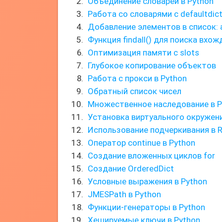
Объединение словарей в Python
Работа со словарями с defaultdict 
Добавление элементов в список: a
Функция findall() для поиска вхо
Оптимизация памяти с slots
Глубокое копирование объектов
Работа с прокси в Python
Обратный список чисел
Множественное наследование в P
Установка виртуального окружен
Использование подчеркивания в 
Оператор continue в Python
Создание вложенных циклов for
Создание OrderedDict
Условные выражения в Python
JMESPath в Python
Функции-генераторы в Python
Хешируемые ключи в Python