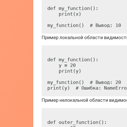
def my_function():

    print(x)

Пример локальной области видимост
def my_function():

    y = 20

    print(y)

my_function()  # Вывод: 20

Пример нелокальной области видимо
def outer_function():
