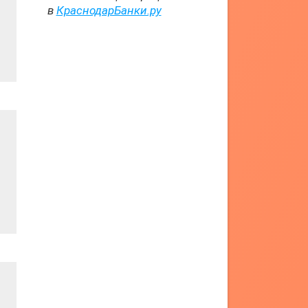
в
КраснодарБанки.ру