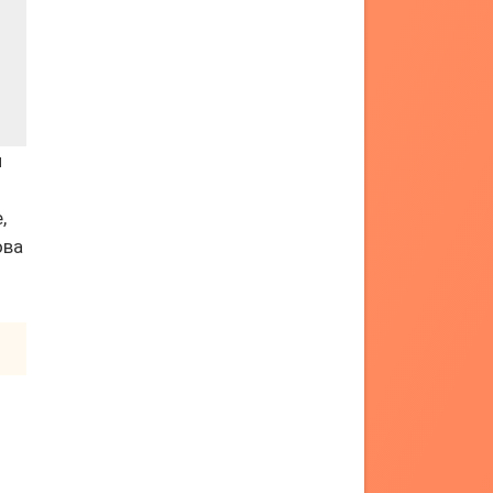
и
,
ова