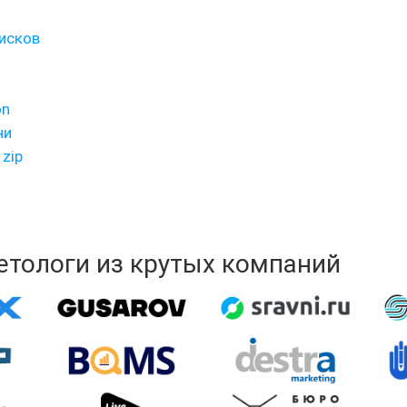
писков
on
ни
zip
кетологи из крутых компаний