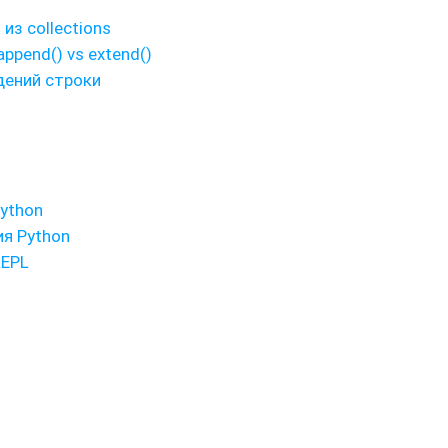
из collections
ppend() vs extend()
ждений строки
ython
ия Python
REPL