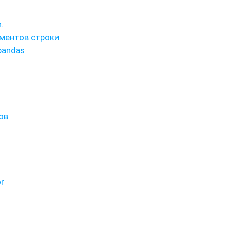
.
ементов строки
pandas
ов
r