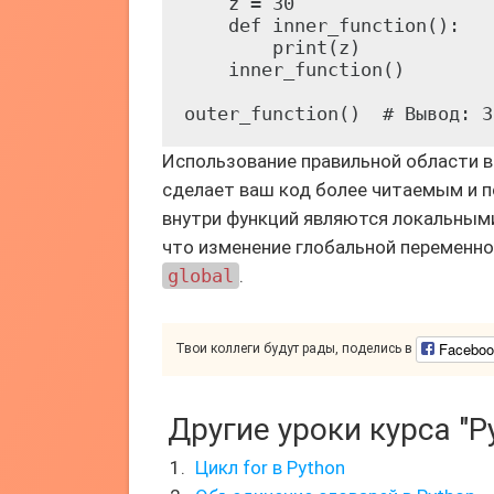
    z = 30

    def inner_function():

        print(z)

    inner_function()

Использование правильной области 
сделает ваш код более читаемым и 
внутри функций являются локальными 
что изменение глобальной переменно
global
.
Faceboo
Твои коллеги будут рады, поделись в
Другие уроки курса "P
Цикл for в Python