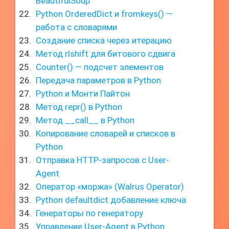
BeautifulSoup
Python OrderedDict и fromkeys() —
работа с словарями
Создание списка через итерацию
Метод rlshift для битового сдвига
Counter() — подсчет элементов
Передача параметров в Python
Python и Монти Пайтон
Метод repr() в Python
Метод __call__ в Python
Копирование словарей и списков в
Python
Отправка HTTP-запросов с User-
Agent
Оператор «моржа» (Walrus Operator)
Python defaultdict добавление ключа
Генераторы по генератору
Управление User-Agent в Python