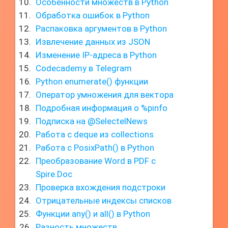
Особенности множеств в Python
Обработка ошибок в Python
Распаковка аргументов в Python
Извлечение данных из JSON
Изменение IP-адреса в Python
Codecademy в Telegram
Python enumerate() функции
Оператор умножения для вектора
Подробная информация о %pinfo
Подписка на @SelectelNews
Работа с deque из collections
Работа с PosixPath() в Python
Преобразование Word в PDF с
Spire.Doc
Проверка вхождения подстроки
Отрицательные индексы списков
Функции any() и all() в Python
Разность множеств