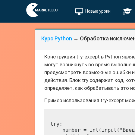
Новые уроки
Курс Python
→ Обработка исключени
Конструкция try-except в Python явл
могут возникнуть во время выполнен
предусмотреть возможные ошибки и 
действия. Блок try содержит код, ко
определяет, как обрабатывать это и
Пример использования try-except мо
try:

    number = int(input("Введ