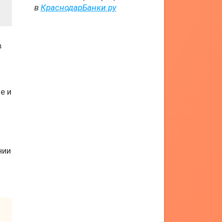
в
КраснодарБанки.ру
в
e и
нии