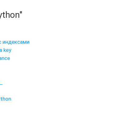
ython"
 с индексами
 key
ance
_
ython