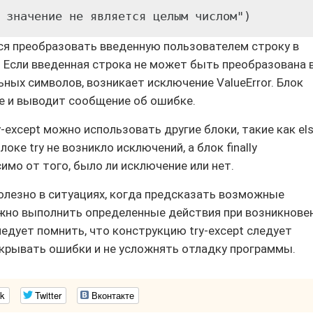
ся преобразовать введенную пользователем строку в
. Если введенная строка не может быть преобразована 
ьных символов, возникает исключение ValueError. Блок
е и выводит сообщение об ошибке.
y-except можно использовать другие блоки, такие как els
блоке try не возникло исключений, а блок finally
имо от того, было ли исключение или нет.
полезно в ситуациях, когда предсказать возможные
ужно выполнить определенные действия при возникнове
едует помнить, что конструкцию try-except следует
крывать ошибки и не усложнять отладку программы.
k
Twitter
Вконтакте