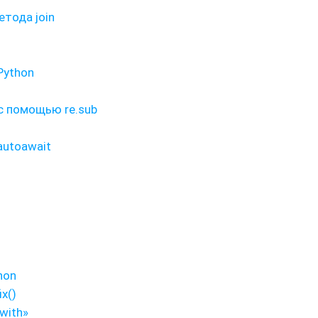
тода join
Python
с помощью re.sub
autoawait
hon
x()
with»