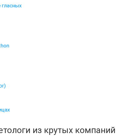
е гласных
thon
or)
ицах
кетологи из крутых компаний