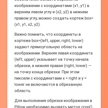
изображении с координатами (x1, y1) в
верхнем левом углу и (x2, y2) в нижнем
правом углу, можно создать кортеж box=
(x1, y1, x2, y2).
Важно помнить, что координаты в
кортеже box=(left, upper, right, lower)
задают прямоугольную область на
изображении. Верхняя левая координата
(left, upper) указывает на точку начала
обрезки, а нижняя правая (right, lower) —
на точку конца обрезки. При этом
пиксели с координатами x = right и y =
lower не включаются в обрезанную
область.
Для выполнения обрезки изображения в
Pillow необходимо вызвать метод crop()